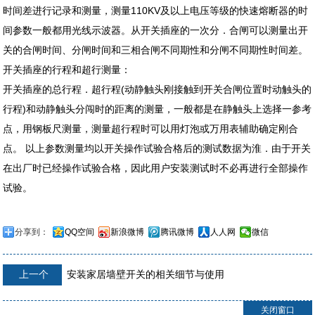
时间差进行记录和测量，测量110KV及以上电压等级的快速熔断器的时
间参数一般都用光线示波器。从开关插座的一次分．合闸可以测量出开
关的合闸时间、分闸时间和三相合闸不同期性和分闸不同期性时间差。
开关插座的行程和超行测量：
开关插座的总行程．超行程(动静触头刚接触到开关合闸位置时动触头的
行程)和动静触头分闯时的距离的测量，一般都是在静触头上选择一参考
点，用钢板尺测量，测量超行程时可以用灯泡或万用表辅助确定刚合
点。 以上参数测量均以开关操作试验合格后的测试数据为淮．由于开关
在出厂时已经操作试验合格，因此用户安装测试时不必再进行全部操作
试验。
分享到：
QQ空间
新浪微博
腾讯微博
人人网
微信
上一个
安装家居墙壁开关的相关细节与使用
关闭窗口