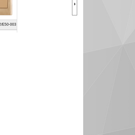
2/E50-003
0-009