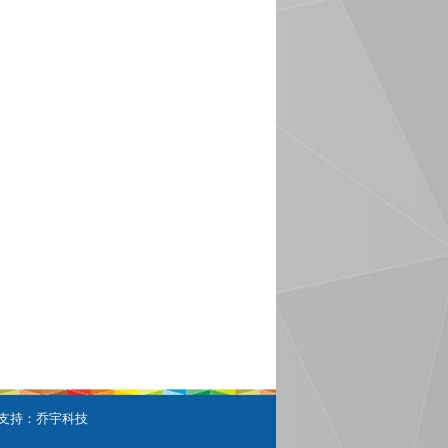
0-016
9
0-023
支持：
乔宇科技