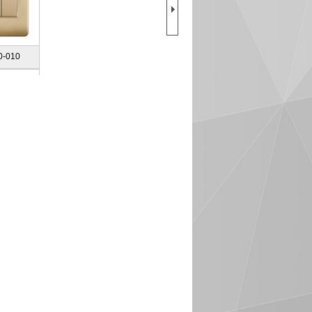
0-010
0-015