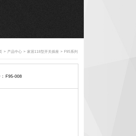
页
>
产品中心
>
家居118型开关插座
>
F95系列
号：
F95-008