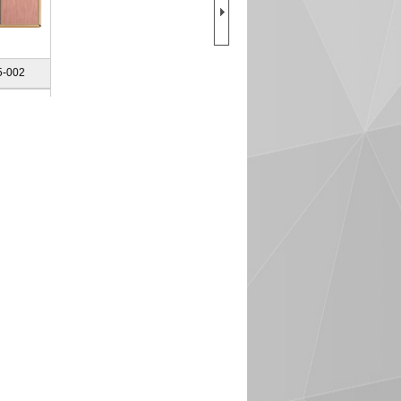
5-002
5-007